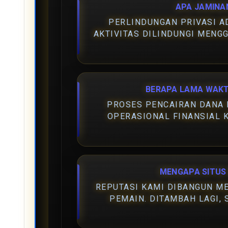
APA JAMINA
PERLINDUNGAN PRIVASI A
AKTIVITAS DILINDUNGI MENG
BERAPA LAMA WAKT
PROSES PENCAIRAN DANA 
OPERASIONAL FINANSIAL 
MENGAPA SITUS
REPUTASI KAMI DIBANGUN M
PEMAIN. DITAMBAH LAGI,