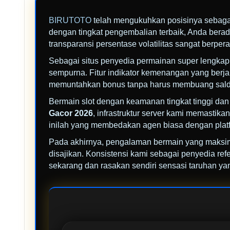
BIRUTOTO
telah mengukuhkan posisinya sebagai
dengan tingkat pengembalian terbaik, Anda berad
transparansi persentase volatilitas sangat berpera
Sebagai situs penyedia permainan super lengkap
sempurna. Fitur indikator kemenangan yang berj
memuntahkan bonus tanpa harus membuang sald
Bermain slot dengan keamanan tingkat tinggi d
Gacor 2026
, infrastruktur server kami memastikan
inilah yang membedakan agen biasa dengan plat
Pada akhirnya, pengalaman bermain yang maksimal
disajikan. Konsistensi kami sebagai penyedia ref
sekarang dan rasakan sendiri sensasi taruhan ya