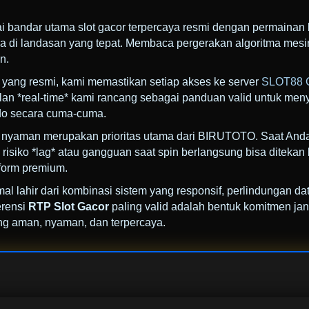
 bandar utama slot gacor terpercaya resmi dengan permainan 
a di landasan yang tepat. Membaca pergerakan algoritma mesi
n.
 yang resmi, kami memastikan setiap akses ke server
SLOT88
alan *real-time* kami rancang sebagai panduan valid untuk me
o secara cuma-cuma.
an nyaman merupakan prioritas utama dari BIRUTOTO. Saat A
 risiko *lag* atau gangguan saat spin berlangsung bisa ditekan k
form premium.
 lahir dari kombinasi sistem yang responsif, perlindungan dat
erensi
RTP Slot Gacor
paling valid adalah bentuk komitmen j
ng aman, nyaman, dan terpercaya.