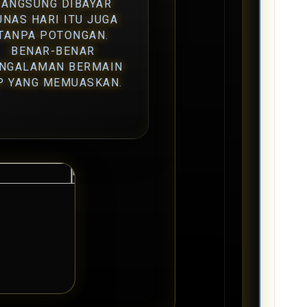
LANGSUNG DIBAYAR
UNAS HARI ITU JUGA
TANPA POTONGAN.
BENAR-BENAR
NGALAMAN BERMAIN
P YANG MEMUASKAN.