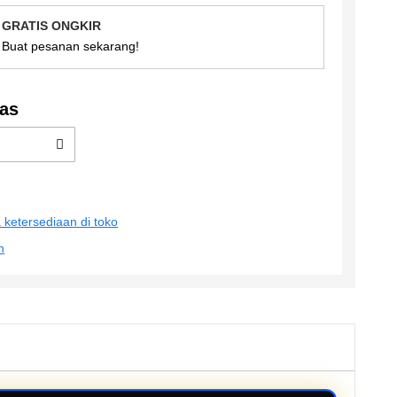
GRATIS ONGKIR
Buat pesanan sekarang!
tas
 ketersediaan di toko
n