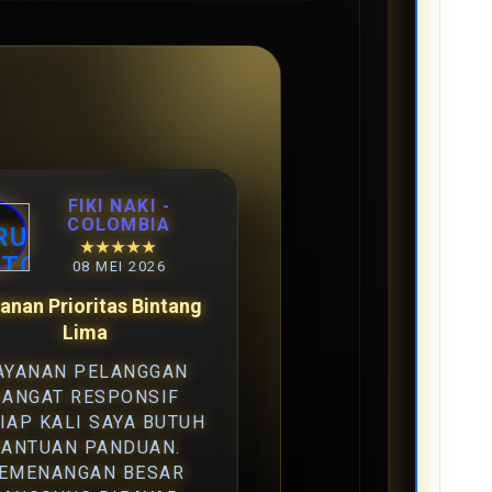
FIKI NAKI -
COLOMBIA
★★★★★
08 MEI 2026
anan Prioritas Bintang
Lima
AYANAN PELANGGAN
SANGAT RESPONSIF
IAP KALI SAYA BUTUH
BANTUAN PANDUAN.
EMENANGAN BESAR