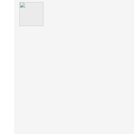
of
the
images
gallery