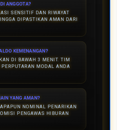
ADI ANGGOTA?
ASI SENSITIF DAN RIWAYAT
HINGGA DIPASTIKAN AMAN DARI
SALDO KEMENANGAN?
AN DI BAWAH 3 MENIT. TIM
N PERPUTARAN MODAL ANDA
MAIN YANG AMAN?
RAPAPUN NOMINAL PENARIKAN
KOMISI PENGAWAS HIBURAN