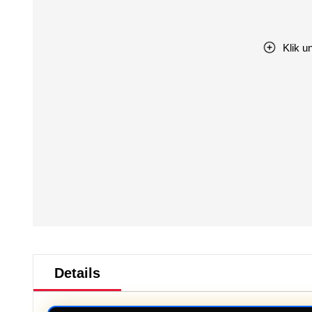
Klik u
Skip
to
the
beginning
of
the
images
gallery
Details