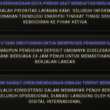
N KERAHASIAAN DATA PRIBADI SAAT MENDAFTAR MENJ
DALAH PRIORITAS LAYANAN KAMI. SELURUH INFORM
GUNAKAN TEKNOLOGI ENKRIPSI TINGKAT TINGGI SE
KEBOCORAN KE PIHAK KETIGA.
U YANG DIBUTUHKAN UNTUK MEMPROSES PENARIKAN 
MAUPUN PENGISIAN DEPOSIT UMUMNYA DISELESAIK
KAMI BERSIAGA 24 JAM PENUH UNTUK MEMASTIKA
BERJALAN LANCAR.
 INI SANGAT DIREKOMENDASIKAN SEBAGAI TEMPAT BER
ELALUI KONSISTENSI DALAM MEMBAYAR PENUH BE
 SELURUH OPERASIONAL DIAWASI LANGSUNG OLEH 
DIGITAL INTERNASIONAL.