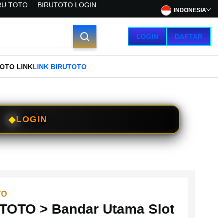
RU TOTO
BIRUTOTO LOGIN
INDONESIA
LOGIN
DAFTAR
OTO LINK
LINK BIRUTOTO
◆
LOGIN
TO
TOTO > Bandar Utama Slot