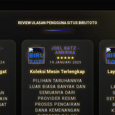
REVIEW ULASAN PENGGUNA SITUS BIRUTOTO
 -
JOEL KATZ -
AMERIKA
★★★★★
024
19 JANUARI 2025
ngat
Koleksi Mesin Terlengkap
Lay
PILIHAN TARUHANNYA
LUAR BIASA BANYAK DAN
L
SEMUANYA DARI
AN
PROVIDER RESMI.
AIN
SET
PROSES PENCAIRAN
GAT
DANA KEMENANGAN
K