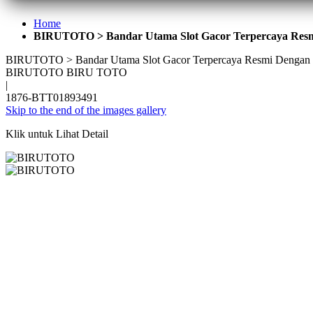
Home
BIRUTOTO > Bandar Utama Slot Gacor Terpercaya Res
BIRUTOTO > Bandar Utama Slot Gacor Terpercaya Resmi Dengan
BIRUTOTO BIRU TOTO
|
1876-BTT01893491
Skip to the end of the images gallery
Klik untuk Lihat Detail