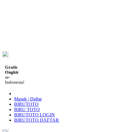
ID
Gratis
Ongkir
se-
Indonesia!
Masuk | Daftar
BIRUTOTO
BIRU TOTO
BIRUTOTO LOGIN
BIRUTOTO DAFTAR